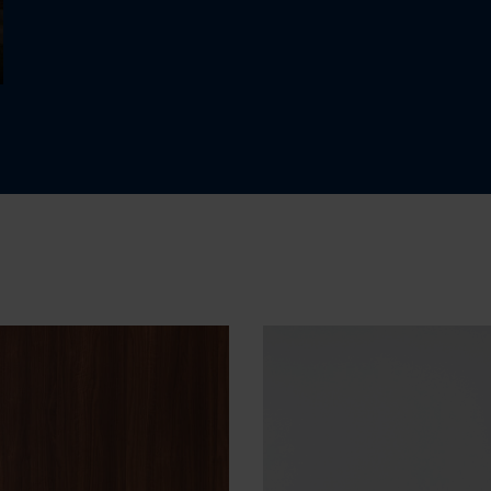
389 000 $
Appartement
2
1