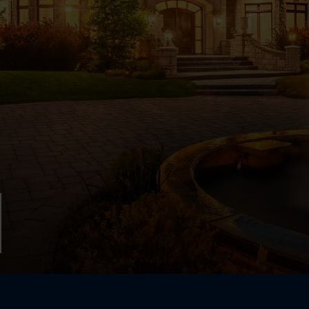
Maison à étages
924 Rue Cook
Boucherville