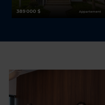
389 000 $
Appartement
2
1