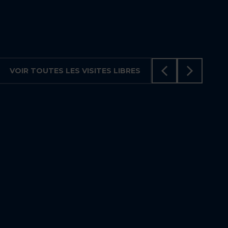
5
3
VOIR TOUTES LES VISITES LIBRES
NOUVEAU
VISITE LE 9 AOÛT 2026