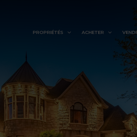
PROPRIÉTÉS
ACHETER
VEND
Nos propriétés
Nos secteurs
INSCRIPTIONS RÉCENTES
Appartement
728 Rue des Sureaux, #7
Boucherville
Appartement
7790 Boul. Perras, #3
Montréal (Rivière-des-Prairies/Po
Trembles)