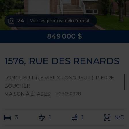
24
Voir les photos plein format
849 000 $
1576, RUE DES RENARDS
LONGUEUIL (LE VIEUX-LONGUEUIL), PIERRE
BOUCHER
MAISON À ÉTAGES
#28650928
3
1
1
N/D