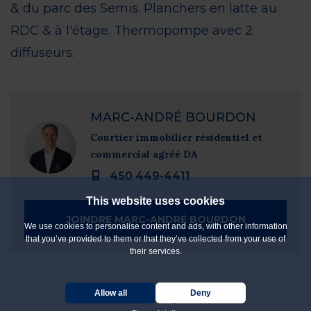
& du parc des Semis. Planchers en latte au
RDC & à l'étage. Thermopompe avec 2
diffuseurs.
MARC-ANDRÉ BOURDON
Courtier immobilier résidentiel et
commercial agréé DA
450 449-4411
This website uses cookies
JOINDRE MARC-ANDRÉ BOURDON
We use cookies to personalise content and ads, with other information
that you’ve provided to them or that they’ve collected from your use of
their services.
Allow all
Deny