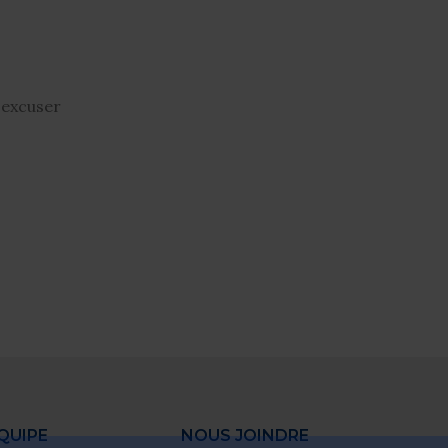
 excuser
QUIPE
NOUS JOINDRE