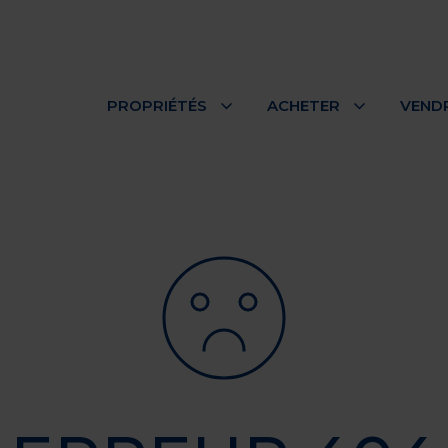
PROPRIÉTÉS
ACHETER
VEND
Nos propriétés
Nos secteurs
INSCRIPTIONS RÉCENTES
Appartement
728 Rue des Sureaux, #7
Boucherville
Appartement
7790 Boul. Perras, #3
Montréal (Rivière-des-Prairies/Po
Trembles)