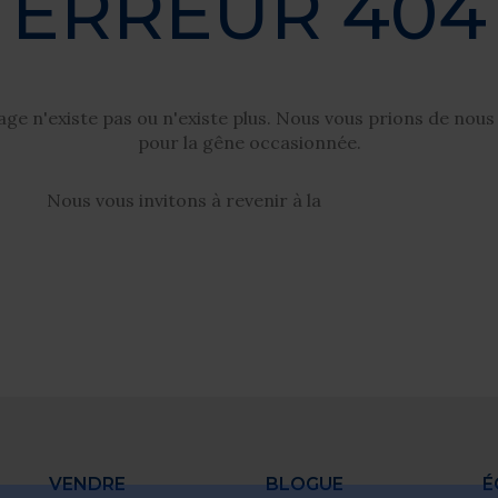
ERREUR 404
Maison à étages
924 Rue Cook
Boucherville
age n'existe pas ou n'existe plus. Nous vous prions de nous
pour la gêne occasionnée.
Nous vous invitons à revenir à la
page d'accueil
VENDRE
BLOGUE
É