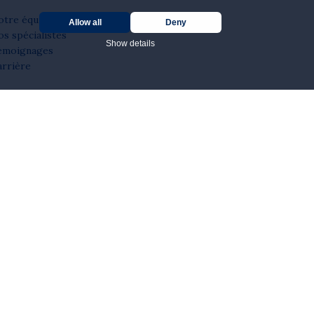
otre équipe
Allow all
Deny
s spécialistes
Show details
émoignages
arrière
(Necessary)
Show details
(Statistics)
Show details
Maximum Storage
Type
Duration
on
Politique de confidentialité