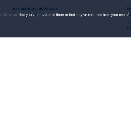
Estimation immobilière
N
Stratégie de vente
No
information that you’ve provided to them or that they’ve collected from your use of
T
C
1151 Nobel, bur. 100
Boucherville, J4B 5L7
50.449.4411
1.800.732.8103
Purpose
—
Conception web et marketing numérique pour courtiers immobiliers | e-closi