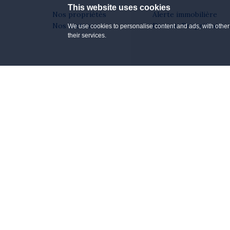
This website uses cookies
Nos propriétés
Alerte immobilière
Nos secteurs
Devenir Propriétaire
We use cookies to personalise content and ads, with other 
their services.
Allow
4
Necessary (4)
selection
Statistics (1)
Name
Provider
Copyright 2026 © Marc-André Bourdon 